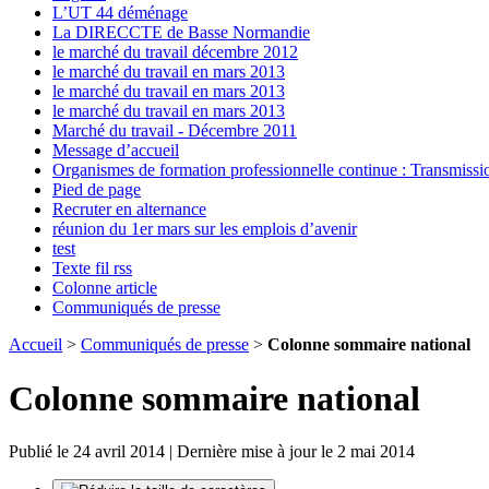
L’UT 44 déménage
La DIRECCTE de Basse Normandie
le marché du travail décembre 2012
le marché du travail en mars 2013
le marché du travail en mars 2013
le marché du travail en mars 2013
Marché du travail - Décembre 2011
Message d’accueil
Organismes de formation professionnelle continue : Transmiss
Pied de page
Recruter en alternance
réunion du 1er mars sur les emplois d’avenir
test
Texte fil rss
Colonne article
Communiqués de presse
Accueil
>
Communiqués de presse
>
Colonne sommaire national
Colonne sommaire national
Publié le 24 avril 2014 | Dernière mise à jour le 2 mai 2014